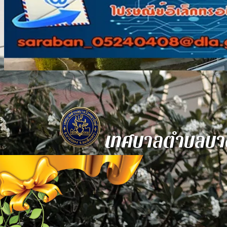
เทศบาลตำบลบาง