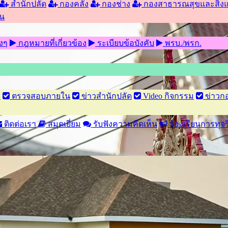
สำนักปลัด
กองคลัง
กองช่าง
กองสาธารณสุขและสิ่ง
น
งๆ
กฎหมายที่เกี่ยวข้อง
ระเบียบข้อบังคับ
พรบ./พรก.
ง
ตรวจสอบภายใน
ข่าวสำนักปลัด
Video กิจกรรม
ข่าวกอ
ติดต่อเรา
สมุดเยี่ยม
รับฟังความคิดเห็น
ร้องเรียนการทุ