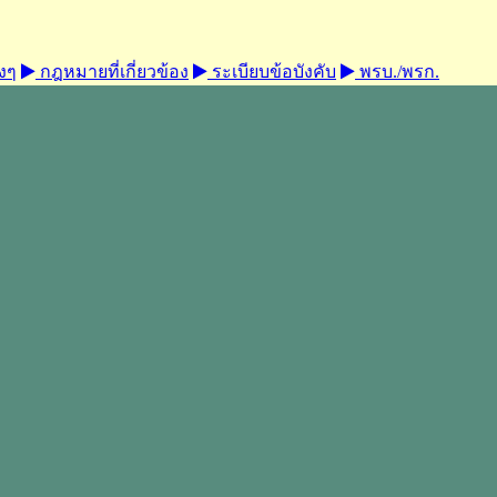
งๆ
กฎหมายที่เกี่ยวข้อง
ระเบียบข้อบังคับ
พรบ./พรก.