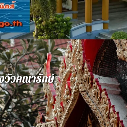
วัวคณารักษ์