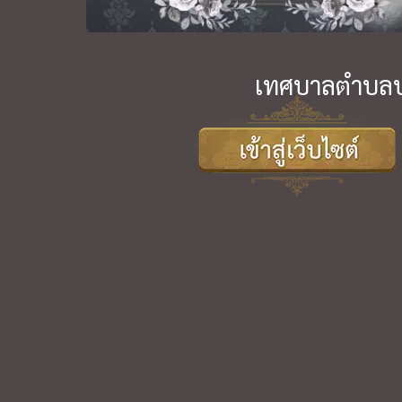
เทศบาลตำบลบา