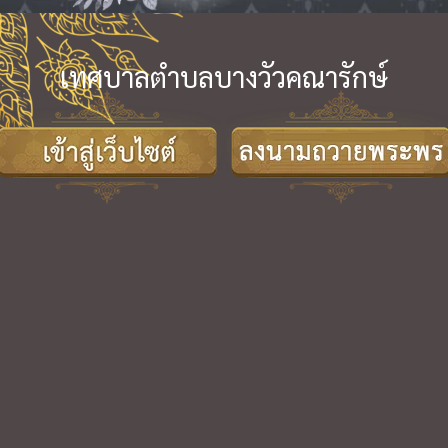
เทศบาลตำบลบางวัวคณารักษ์